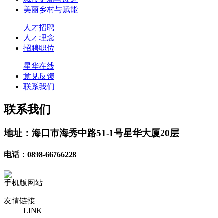
美丽乡村与赋能
人才招聘
人才理念
招聘职位
星华在线
意见反馈
联系我们
联系我们
地址：海口市海秀中路51-1号星华大厦20层
电话：0898-66766228
手机版网站
友情链接
LINK