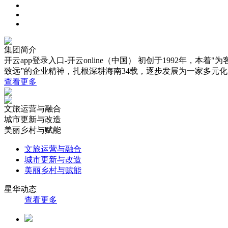
集团简介
开云app登录入口-开云online（中国） 初创于1992
致远”的企业精神，扎根深耕海南34载，逐步发展为一家多元
查看更多
文旅运营与融合
城市更新与改造
美丽乡村与赋能
文旅运营与融合
城市更新与改造
美丽乡村与赋能
星华动态
查看更多