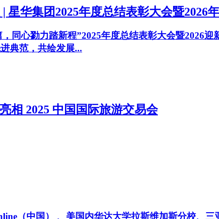
 星华集团2025年度总结表彰大会暨202
新篇，同心勠力踏新程”2025年度总结表彰大会暨20
典范，共绘发展...
亮相 2025 中国国际旅游交易会
开云online（中国） 、美国内华达大学拉斯维加斯分