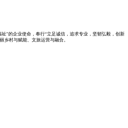
贡献福祉"的企业使命，奉行“立足诚信，追求专业，坚韧弘毅，创新
美丽乡村与赋能、文旅运营与融合。