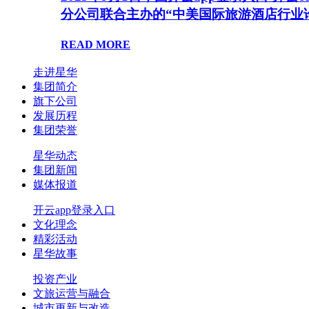
分公司联合主办的“中美国际旅游酒店行业论
READ MORE
走进星华
集团简介
旗下公司
发展历程
集团荣誉
星华动态
集团新闻
媒体报道
开云app登录入口
文化理念
精彩活动
星华故事
投资产业
文旅运营与融合
城市更新与改造